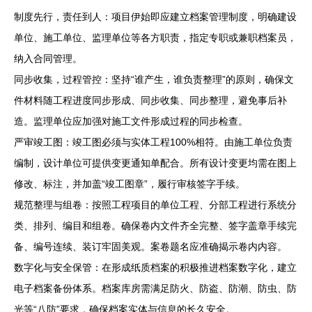
制度先行，责任到人：项目伊始即应建立档案管理制度，明确建设
单位、施工单位、监理单位等各方职责，指定专职或兼职档案员，
纳入合同管理。
同步收集，过程管控：坚持“谁产生，谁负责整理”的原则，确保文
件材料随工程进度同步形成、同步收集、同步整理，避免事后补
造。监理单位应加强对施工文件形成过程的同步检查。
严审竣工图：竣工图必须与实体工程100%相符。由施工单位负责
编制，设计单位可提供变更通知单配合。所有设计变更均需在图上
修改、标注，并加盖“竣工图章”，履行审核签字手续。
规范整理与组卷：按照工程项目的单位工程、分部工程进行系统分
类、排列、编目和组卷。确保卷内文件齐全完整、签字盖章手续完
备、编号连续、装订牢固美观。案卷题名应准确揭示卷内内容。
数字化与安全保管：在形成纸质档案的积极推进档案数字化，建立
电子档案备份体系。档案库房需满足防火、防盗、防潮、防虫、防
光等“八防”要求，确保档案实体与信息的长久安全。