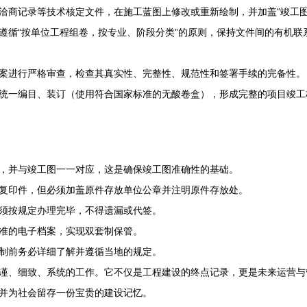
洽商记录等技术核定文件，在施工蓝图上修改或重新绘制，并加盖“竣工图
遵循“按单位工程组卷，按专业、阶段分类”的原则，保持文件间的有机联
案进行严格审查，检查其真实性、完整性、规范性和签署手续的完备性。
统一编目、装订（使用符合国家标准的无酸卷盒），形成完整的项目竣工
，并与竣工图一一对应，这是确保竣工图准确性的基础。
复印件，但必须加盖原件存放单位公章并注明原件存放处。
须按规定办理完毕，不得遗漏或代签。
准的电子档案，实现双套制保管。
制前务必详细了解并遵循当地的规定。
谨、细致、系统的工作。它不仅是工程建设的终点记录，更是未来运营与
并为社会留存一份宝贵的建设记忆。