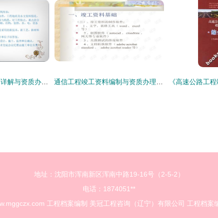
监理资料编制与填写详解与资质办理实务指南
通信工程竣工资料编制与资质办理全流程指南
地址：沈阳市浑南新区浑南中路19-16号（2-5-2）
电话：1874051**
w.mggczx.com
工程档案编制
美冠工程咨询（辽宁）有限公司
工程档案